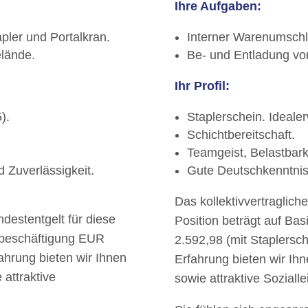
Ihre Aufgaben:
ler und Portalkran.
Interner Warenumschl
lände.
Be- und Entladung v
Ihr Profil:
).
Staplerschein. Ideale
Schichtbereitschaft.
Teamgeist, Belastbarke
d Zuverlässigkeit.
Gute Deutschkenntnis
Das kollektivvertraglich
ndestentgelt für diese
Position beträgt auf Bas
itbeschäftigung EUR
2.592,98 (mit Staplersch
ahrung bieten wir Ihnen
Erfahrung bieten wir I
attraktive
sowie attraktive Soziall