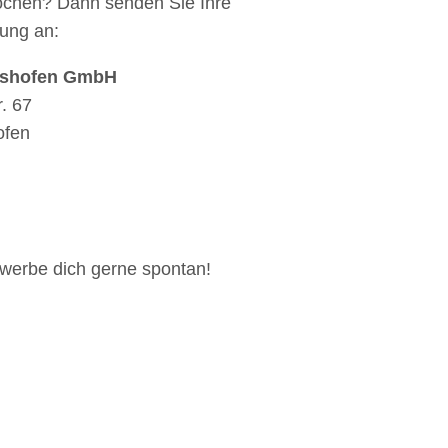
rochen? Dann senden Sie Ihre
ung an:
nshofen GmbH
. 67
ofen
werbe dich gerne spontan!